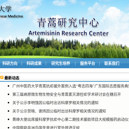
|
|
|
|
科研方向
科研成果
研究生培养
服务平台
联系我们
最新动态
广州中医药大学青蒿抗疟援外案例入选“粤志四海”广东国际志愿服务典
第三届病原微生物生物安全与青蒿素灭源控疟学术研讨会在穗召开
关于公示李明强因公临时出访科摩罗相关情况的通知
关于公示贺晓、谢炜因公临时出访科摩罗相关情况的通知
黄峥大使出席援科摩罗抗疟中心第二期技术援助项目大规模服药启动仪式并
中国帮助非洲岛国圣普进行室外喷洒灭蚊