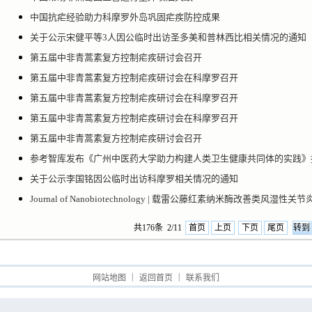
中国抗疟经验助力科摩罗外岛巩固疟疾防控成果
关于公示宋健平等3人因公临时出访圣多美和普林西比相关情况的通知
第五届中非青蒿素复方控制疟疾研讨会召开
第五届中非青蒿素复方控制疟疾研讨会在科摩罗召开
第五届中非青蒿素复方控制疟疾研讨会在科摩罗召开
第五届中非青蒿素复方控制疟疾研讨会在科摩罗召开
第五届中非青蒿素复方控制疟疾研讨会召开
参考智库发布《广州中医药大学助力构建人类卫生健康共同体的实践》
关于公示李国铭因公临时出访科摩罗相关情况的通知
Journal of Nanobiotechnology | 载雷公藤红素纳米酶改善类风湿性关节炎
共176条 2/11
首页
上页
下页
尾页
|
|
网站地图
返回首页
联系我们